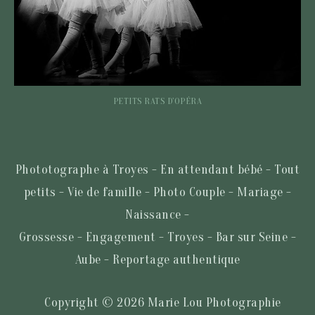
PETITS RATS D’OPÉRA
Phototographe à Troyes - En attendant bébé - Tout
petits - Vie de famille - Photo Couple - Mariage -
Naissance -
Grossesse - Engagement - Troyes - Bar sur Seine -
Aube - Reportage authentique
Copyright © 2026 Marie Lou Photographie