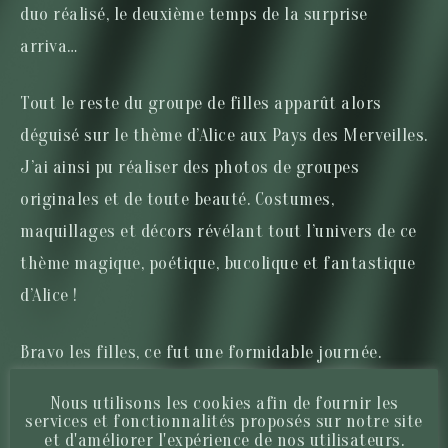
duo réalisé, le deuxième temps de la surprise
arriva…
Tout le reste du groupe de filles apparût alors
déguisé sur le thème d’Alice aux Pays des Merveilles.
J’ai ainsi pu réaliser des photos de groupes
originales et de toute beauté. Costumes,
maquillages et décors révélant tout l’univers de ce
thème magique, poétique, bucolique et fantastique
d’Alice !
Bravo les filles, ce fut une formidable journée.
Nous utilisons les cookies afin de fournir les
Audrey, Sophie, je vous souhaite tous mes vœux de
services et fonctionnalités proposés sur notre site
et d'améliorer l'expérience de nos utilisateurs.
bonheur ! J’espère que l’on se recroisera un jour !