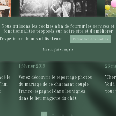
Nous utilisons les cookies afin de fournir les services et
fonctionnalités proposés sur notre site et d'améliorer
l'expérience de nos utilisateurs.
Paramètres des cookies
Merci, j'ai compris
MARIAGE AU PRINTEMPS DANS UN
UN M
VILLAGE DE CHAMPAGNE
CORT
1 février 2019
23 m
cé le
Venez découvrir le reportage photos
"Chér
'hui
du mariage de ce charmant couple
Voilà
t
franco-espagnol dans les vignes,
pour 
dans le lieu magique du chât
1
2
3
4